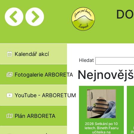
DO
Kalendář akcí
Hledat
Nejnovější
Fotogalerie ARBORETA
YouTube - ARBORETUM
Plán ARBORETA
2026 Setkání po 10
letech. Bineth Faaru
učitelka na
P