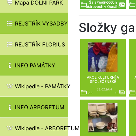
Mapa DOLNÍ PARK
Šalamounových
03.06.2026
0
7
ostrovech v Oceánii
(3.6.)
Složky gal
REJSTŘÍK VÝSADBY
REJSTŘÍK FLORIUS
INFO PAMÁTKY
AKCE KULTURNÍ A
SPOLEČENSKÉ
Wikipedie - PAMÁTKY
22.07.2014
83
0
INFO ARBORETUM
Wikipedie - ARBORETUM