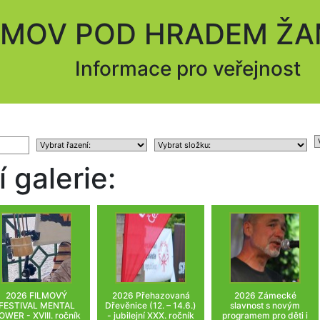
MOV POD HRADEM Ž
Informace pro veřejnost
 galerie:
2026 FILMOVÝ
2026 Přehazovaná
2026 Zámecké
FESTIVAL MENTAL
Dřevěnice (12. – 14.6.)
slavnost s novým
OWER - XVIII. ročník
- jubilejní XXX. ročník
programem pro děti i